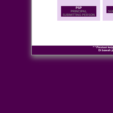
PSP
PRINCIPAL
SU
SUBMITTING PERSON
* * Prestasi ke
Di bawah p