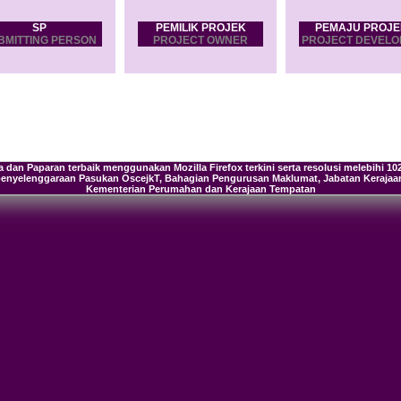
SP
PEMILIK PROJEK
PEMAJU PROJE
BMITTING PERSON
PROJECT OWNER
PROJECT DEVELO
rja dan Paparan terbaik menggunakan Mozilla Firefox terkini serta resolusi melebihi 1024
enyelenggaraan Pasukan OscejkT, Bahagian Pengurusan Maklumat, Jabatan Keraja
Kementerian Perumahan dan Kerajaan Tempatan