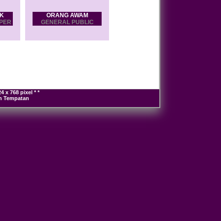
K
ORANG AWAM
PER
GENERAL PUBLIC
 x 768 pixel * *
an Tempatan